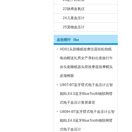
22脉搏血氧仪
24儿童血压计
25宠物血压计
点击排行 Hot
HD01头部睡眠按摩仪器轻松助眠
电动帽送礼男女产孕妇出差旅行午
休头套睡眠器头部按摩器按摩帽头
皮颈椎眼
U80T-BT蓝牙臂式电子血压计云智
能BLE4.0蓝牙BlueTooth物联网臂
式电子血压计黄屏幕背
U80IH-BT蓝牙臂式电子血压计云智
能BLE4.0蓝牙BlueTooth物联网臂
式电子血压计