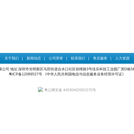
关于我们
|
新闻动态
|
公司荣誉
|
联系我们
|
售后服务
|
人力资源
限公司
地址:深圳市光明新区马田街道合水口社区创维路3号佳乐科技工业园厂房D栋5楼 电话：4
粤ICP备12089527号
《中华人民共和国电信与信息服务业务经营许可证》
粤公网安备 44030402001570号