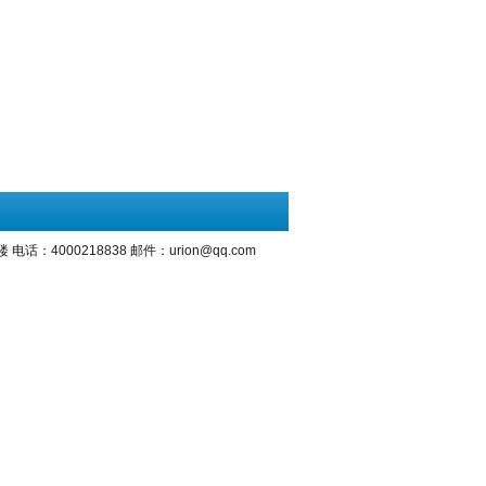
000218838 邮件：urion@qq.com