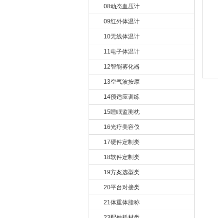
08动态血压计
09红外体温计
10无线体温计
11电子体温计
12智能雾化器
13空气波按摩
14预适应训练
15睡眠监测枕
16光疗美容仪
17硬件定制类
18软件定制类
19方案选型类
20平台对接类
21体重体脂称
23配件耗材类