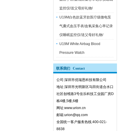
监控仪/送父母好礼物/
U19M白色款蓝牙款医疗级微电泵
气囊式血压手表/血氧采集心率记录
仪睡眠监控仪/送父母好礼物/
U19M White Airbag Blood
Pressure Watch
联系我们 Contact
公司:深圳市优瑞恩科技有限公司
地址:深圳市光明新区马田街道合水口
社区创维路3号佳乐科技工业园厂房D
栋4楼,5楼,6楼
网址:www.urion.cn
邮箱:urion@qq.com
全国统一客户服务热线:400-021-
8838