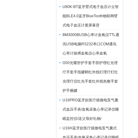
U80K-BT蓝牙臂式电子血压计云智
能BLE4.0蓝牙BlueTooth物联网臂
式电子血压计黄屏幕背
BM3000BUSB心率计血氧仪TTL通
讯USB电脑RS232串口COM通讯
心率计脉搏血氧仪心率血氧
G50光耀舒护手套手部护理红光理
疗手套手指腱鞘红外线灯理疗灯红
光理疗仪红光手套红外线热敷手套
护手腕腱
U16PRO蓝牙款医疗级微电泵气囊
式血压手表/血氧采集心率记录仪睡
眠监控仪/送父母好礼物/
U16H蓝牙款医疗级微电泵气囊式
血压手表/血氧采集心率记录仪睡眠