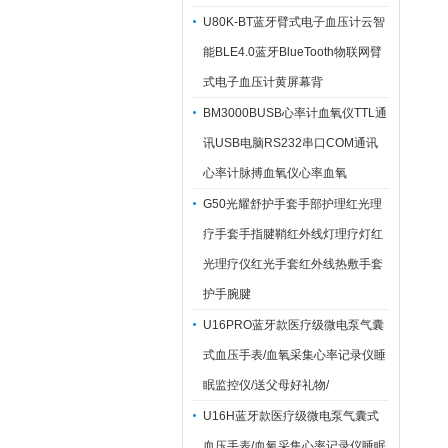
U80K-BT蓝牙臂式电子血压计云智
能BLE4.0蓝牙BlueTooth物联网臂
式电子血压计黄屏幕背
BM3000BUSB心率计血氧仪TTL通
讯USB电脑RS232串口COM通讯
心率计脉搏血氧仪心率血氧
G50光耀舒护手套手部护理红光理
疗手套手指腱鞘红外线灯理疗灯红
光理疗仪红光手套红外线热敷手套
护手腕腱
U16PRO蓝牙款医疗级微电泵气囊
式血压手表/血氧采集心率记录仪睡
眠监控仪/送父母好礼物/
U16H蓝牙款医疗级微电泵气囊式
血压手表/血氧采集心率记录仪睡眠