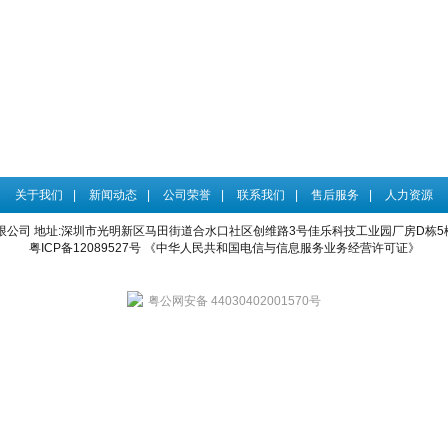
关于我们
|
新闻动态
|
公司荣誉
|
联系我们
|
售后服务
|
人力资源
限公司
地址:深圳市光明新区马田街道合水口社区创维路3号佳乐科技工业园厂房D栋5楼 电话：4
粤ICP备12089527号
《中华人民共和国电信与信息服务业务经营许可证》
粤公网安备 44030402001570号