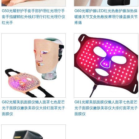
G50光耀舒护手套手部护理红光理疗手
G60光耀护膝LED红光热敷护膝加热保
套手指腱鞘红外线灯理疗灯红光理疗仪
暖膝关节艾灸热敷按摩理疗膝盖膝关节
红光手
疼痛
G82光耀美肌面膜仪懒人面罩七色星芒
G81光耀美肌面膜仪懒人面罩七色星芒
光子面膜仪嫩肤美容仪大排灯面罩光子
光子面膜仪嫩肤美容仪大排灯面罩光子
面膜仪
面膜仪