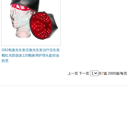
G92电激光生发仪激光生发治疗仪生发
帽红光防脱发120颗家用护理头盔控油
防秃
上一页
下一页
共
7
篇 2000篇/每页