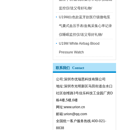
监控仪/送父母好礼物/
U19M白色款蓝牙款医疗级微电泵
气囊式血压手表/血氧采集心率记录
仪睡眠监控仪/送父母好礼物/
U19M White Airbag Blood
Pressure Watch
联系我们 Contact
公司:深圳市优瑞恩科技有限公司
地址:深圳市光明新区马田街道合水口
社区创维路3号佳乐科技工业园厂房D
栋4楼,5楼,6楼
网址:www.urion.cn
邮箱:urion@qq.com
全国统一客户服务热线:400-021-
8838