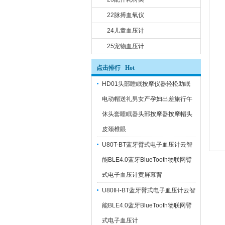
22脉搏血氧仪
24儿童血压计
25宠物血压计
点击排行 Hot
HD01头部睡眠按摩仪器轻松助眠
电动帽送礼男女产孕妇出差旅行午
休头套睡眠器头部按摩器按摩帽头
皮颈椎眼
U80T-BT蓝牙臂式电子血压计云智
能BLE4.0蓝牙BlueTooth物联网臂
式电子血压计黄屏幕背
U80IH-BT蓝牙臂式电子血压计云智
能BLE4.0蓝牙BlueTooth物联网臂
式电子血压计