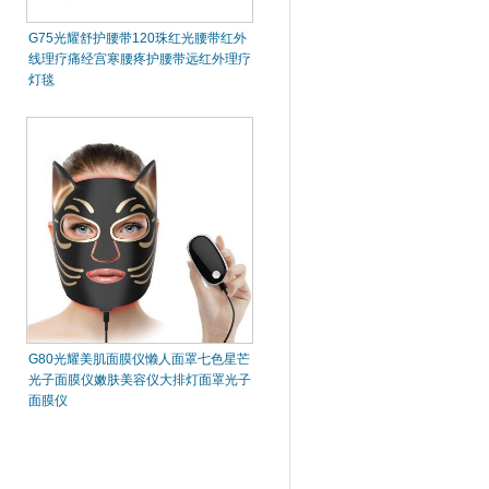
G75光耀舒护腰带120珠红光腰带红外
线理疗痛经宫寒腰疼护腰带远红外理疗
灯毯
G80光耀美肌面膜仪懒人面罩七色星芒
光子面膜仪嫩肤美容仪大排灯面罩光子
面膜仪