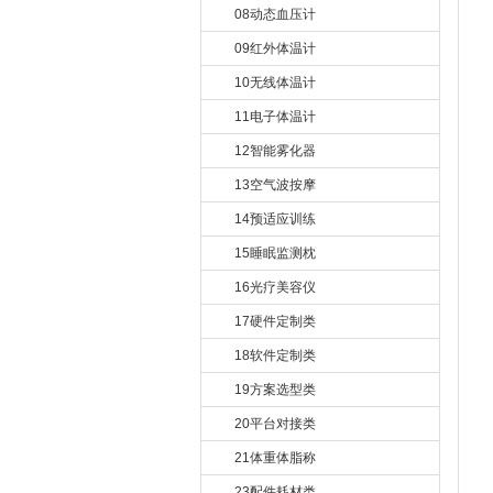
08动态血压计
09红外体温计
10无线体温计
11电子体温计
12智能雾化器
13空气波按摩
14预适应训练
15睡眠监测枕
16光疗美容仪
17硬件定制类
18软件定制类
19方案选型类
20平台对接类
21体重体脂称
23配件耗材类