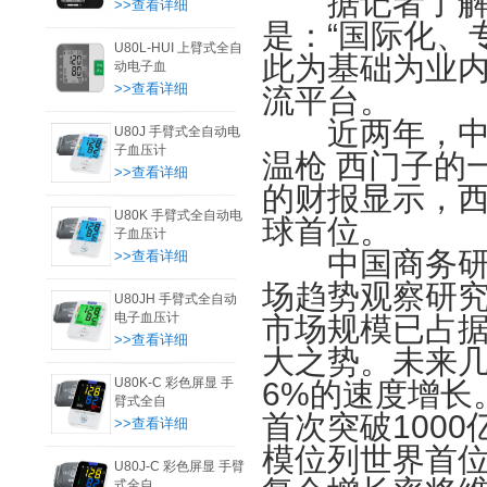
据记者了解，
>>查看详细
是：“国际化、
U80L-HUI 上臂式全自
此为基础为业
动电子血
>>查看详细
流平台。
近两年，中国
U80J 手臂式全自动电
子血压计
温枪 西门子的
>>查看详细
的财报显示，
U80K 手臂式全自动电
球首位。
子血压计
中国商务研究
>>查看详细
场趋势观察研
U80JH 手臂式全自动
电子血压计
市场规模已占据
>>查看详细
大之势。未来几
U80K-C 彩色屏显 手
6%的速度增长
臂式全自
首次突破100
>>查看详细
模位列世界首位
U80J-C 彩色屏显 手臂
式全自