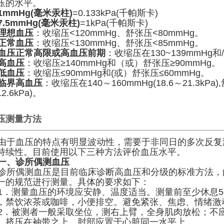
压的水平。
1mmHg(毫米汞柱)
=0.133kPa(千帕斯卡)
7.5mmHg(毫米汞柱)
=1kPa(千帕斯卡)
理想血压
：收缩压<120mmHg、舒张压<80mmHg。
正常血压
：收缩压<130mmHg、舒张压<85mmHg。
血压正常高限或高血压前期
：收缩压在130~139mmHg
高血压
：收缩压≥140mmHg和（或）舒张压≥90mmHg。
低血压
：收缩压≤90mmHg和(或）舒张压≤60mmHg。
临界高血压
：收缩压在140～160mmHg(18.6～21.3kPa)
2.6kPa)。
压测量方法
于血压的特点有明显波动性，需要于非同日的多次反复
持续性。目前使用以下三种方法评价血压水平。
一、诊所偶测血压
所偶测血压是目前临床诊断高血压和分级的标准方法，
一的规范进行测量。具体的要求如下：
．测量血压的环境应安静、温度适当。测量前至少休息5
，禁饮浓茶或咖啡，小便排空。避免紧张、焦虑、情绪激
．被测者一般采取坐位，测右上臂，全身肌肉放松；不
，挤压在袖带之上。肘部应置于心脏同一水平上。