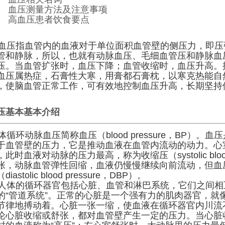
、 血压测量方法及注意事项
、 高血压患者饮食要点
压指血管内的血液对于单位面积血管壁的侧压力，即压
管和静脉，所以，也就有动脉血压、毛细血管压和静脉血
压。当血管扩张时，血压下降；血管收缩时，血压升高。
血压属热症，石膏性大寒，用膏都石膏枕，以寒克热能自
，使脑血管正常工作，可有效地控制血压升高，长期坚持
。
压基本基本介绍
循环动脉血压简称血压（blood pressure，BP）。
于血管壁的压力，它是推动血液在血管内流动的动力。心
，此时血液对动脉的压力最高，称为收缩压（systolic blood
张，动脉血管弹性回缩，血液仍慢慢继续向前流动，但血
diastolic blood pressure，DBP）。
体的循环器官包括心脏、血管和淋巴系统，它们之间相
的“管道系统”。正常的心脏是一个强有力的肌肉器官，就
节律地搏动着。心脏一张一缩，使血液在循环器官内川流
论心脏收缩或舒张，都对血管壁产生一定的压力。当心脏