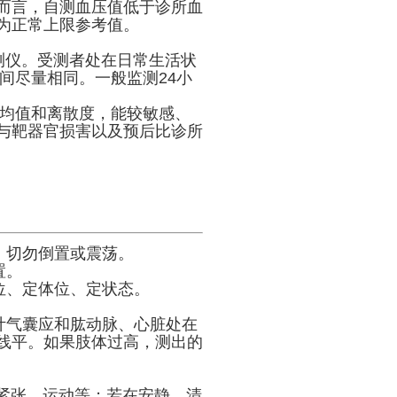
而言，自测血压值低于诊所血
g为正常上限参考值。
测仪。受测者处在日常生活状
间尽量相同。一般监测24小
均值和离散度，能较敏感、
与靶器官损害以及预后比诊所
，切勿倒置或震荡。
置。
位、定体位、定状态。
计气囊应和肱动脉、心脏处在
线平。如果肢体过高，测出的
紧张、运动等；若在安静、清