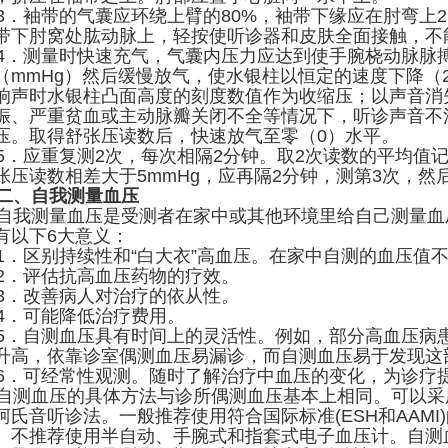
．袖带的气囊应环绕上臂的80%，袖带下缘应在肘弯上2
带下肘窝处肱动脉上，轻按使听诊器和皮肤全面接触，不
．测量时快速充气，气囊内压力应达到使手腕桡动脉脉搏
（mmHg）然后缓慢放气，使水银柱以恒定的速度下降（2—
响声时水银柱凸面高度的刻度数值作为收缩压；以声音消
娠、严重贫血或主动脉瓣关闭不全等情况下，听诊声音不
压。取得舒张压读数后，快速放气至零（0）水平。
．应重复测2次，每次相隔2分钟。取2次读数的平均值记
张压读数相差大于5mmHg，应再隔2分钟，测第3次，然
二、自我测量血压
我测量血压是受测者在家中或其他环境里给自己测量血
有以下6大意义：
．区别持续性和“白大衣”高血压。在家中自测的血压值不应
．评估抗高血压药物的疗效。
．改善病人对治疗的依从性。
．可能降低治疗费用。
．自测血压具有时间上的灵活性。例如，部分高血压病患者
升高，依靠诊室偶测血压易漏诊，而自测血压易于发现这
．可经常性观测。随时了解治疗中血压的变化，为诊疗
测血压的具体方法与诊所偶测血压基本上相同。可以采
柯氏音听诊法。一般推荐使用符合国际标准(ESH和AAM
。不推荐使用半自动、手腕式和指套式电子血压计。自测