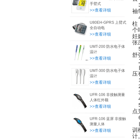
手臂式
3
>>查看详细
袖
4
U80EH-GPRS 上臂式
柱
全自动电
个
>>查看详细
妊
张
UMT-200 防水电子体
5
温计
舒
>>查看详细
自
UMT-300 防水电子体
压
温计
1
>>查看详细
2
3
UFR-106 非接触测量
4
人体红外额
5
>>查看详细
点
6
UFR-106 蓝屏 非接触
自
测量人体
训
>>查看详细
计