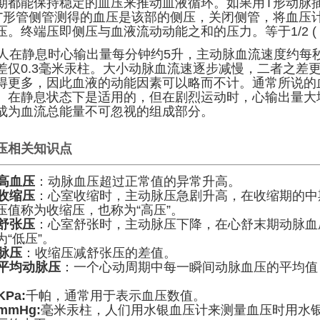
期都能保持稳定的血压来推动血液循环。如果用T形动脉
T形管侧管测得的血压是该部的侧压，关闭侧管，将血压
压。终端压即侧压与血液流动动能之和的压力。等于1/2 (
在静息时心输出量每分钟约5升，主动脉血流速度约每秒
差仅0.3毫米汞柱。大小动脉血流速逐步减慢，二者之差
得更多，因此血液的动能因素可以略而不计。通常所说的
。在静息状态下是适用的，但在剧烈运动时，心输出量大
成为血流总能量不可忽视的组成部分。
压相关知识点
高血压
：动脉血压超过正常值的异常升高。
收缩压
：心室收缩时，主动脉压急剧升高，在收缩期的中
压值称为收缩压，也称为“高压”。
舒张压
：心室舒张时，主动脉压下降，在心舒末期动脉血
为“低压”。
脉压
：收缩压减舒张压的差值。
平均动脉压
：一个心动周期中每一瞬间动脉血压的平均值，
。
KPa:
千帕，通常用于表示血压数值。
mmHg:
毫米汞柱，人们用水银血压计来测量血压时用水银