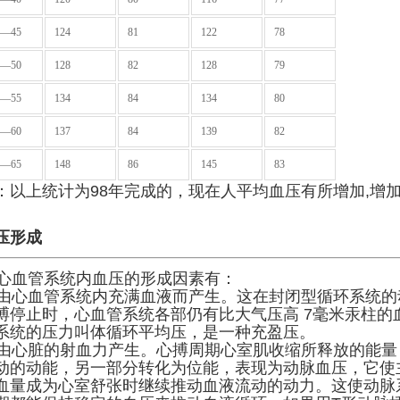
1—45
124
81
122
78
6—50
128
82
128
79
1—55
134
84
134
80
6—60
137
84
139
82
1—65
148
86
145
83
：以上统计为98年完成的，现在人平均血压有所增加,增加
压形成
血管系统内血压的形成因素有：
心血管系统内充满血液而产生。这在封闭型循环系统的动
搏停止时，心血管系统各部仍有比大气压高 7毫米汞柱的
系统的压力叫体循环平均压，是一种充盈压。
心脏的射血力产生。心搏周期心室肌收缩所释放的能量
动的动能，另一部分转化为位能，表现为动脉血压，它使
血量成为心室舒张时继续推动血液流动的动力。这使动脉