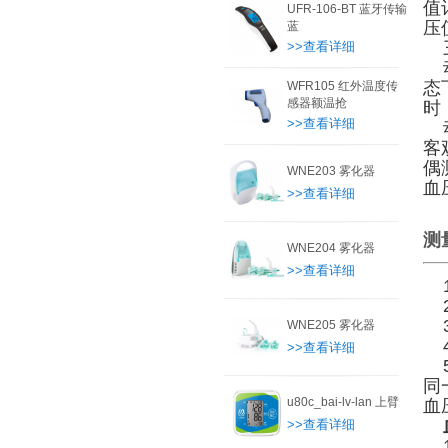
值
UFR-106-BT 蓝牙传输
压
蓝
三
>>查看详细
动
态
WFR105 红外温度传
感器额温抢
时
>>查看详细
动
客
偶
WNE203 雾化器
血
>>查看详细
测
WNE204 雾化器
>>查看详细
1
2
3
WNE205 雾化器
4
>>查看详细
5
同
u80c_bai-lv-lan 上臂
血
>>查看详细
1