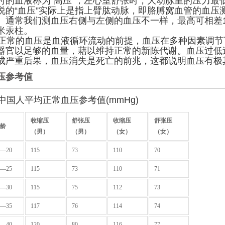
时的血液称为“高压”；左心室舒张时，大动脉里的压力最低
说的“血压”实际上是指上臂肱动脉，即胳膊窝血管的血压
。通常我们测血压右侧与左侧的血压不一样，最高可相差1
米汞柱。
常的血压是血液循环流动的前提，血压在多种因素调节
器官以足够的血量，藉以维持正常的新陈代谢。血压过低
成严重后果，血压消失是死亡的前兆，这都说明血压有极
压参考值
国人平均正常血压参考值(mmHg)
收缩压
舒张压
收缩压
舒张压
年龄
（男）
（男）
（女）
（女）
6—20
115
73
110
70
1—25
115
73
110
71
6—30
115
75
112
73
1—35
117
76
114
74
6—40
120
80
116
77