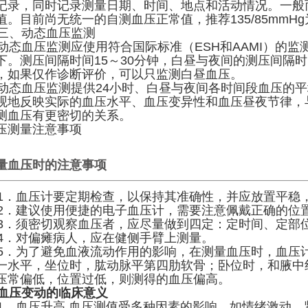
记录，同时记录测量日期、时间、地点和活动情况。一般
值。目前尚无统一的自测血压正常值，推荐135/85mmH
、动态血压监测
态血压监测应使用符合国际标准（ESH和AAMI）的监
下。测压间隔时间15～30分钟，白昼与夜间的测压间隔时
，如果仅作诊断评价，可以只监测白昼血压。
态血压监测提供24小时、白昼与夜间各时间段血压的平
观地反映实际的血压水平、血压变异性和血压昼夜节律，
测血压有更密切的关系。
压测量注意事项
量血压时的注意事项
．血压计要定期检查，以保持其准确性，并应放置平稳
．建议使用便捷的电子血压计，需要注意佩戴正确的位
．须密切观察血压者，应尽量做到四定：定时间、定部
．对偏瘫病人，应在健侧手臂上测量。
．为了避免血液流动作用的影响，在测量血压时，血压
一水平，坐位时，肱动脉平第四肋软骨；卧位时，和腋中
压常偏低，位置过低，则测得的血压偏高。
血压变动的临床意义
．血压升高 血压测值受多种因素的影响，如情绪激动、