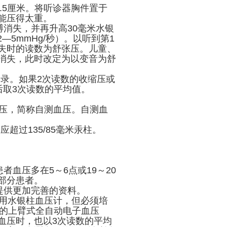
.5厘米。将听诊器胸件置于
能压得太重。
消失，并再升高30毫米水银
5mmHg/秒）。以听到第1
失时的读数为舒张压。儿童、
消失，此时改定为以变音为舒
录。如果2次读数的收缩压或
后取3次读数的平均值。
压，简称自测血压。自测血
超过135/85毫米汞柱。
血压多在5～6点或19～20
部分患者。
提供更加完善的资料。
用水银柱血压计，但必须培
I)的上臂式全自动电子血压
血压时，也以3次读数的平均